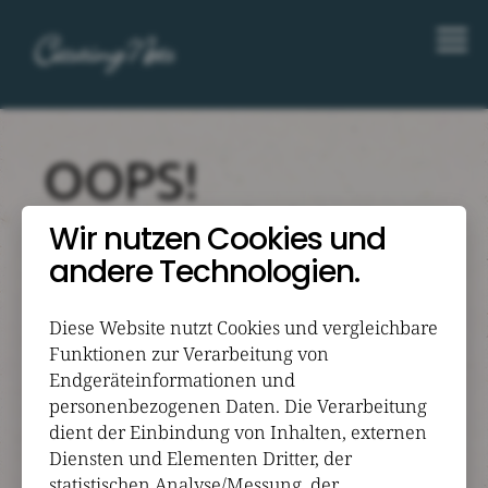
OOPS!
Das hat nicht funktioniert!
Wir nutzen Cookies und
andere Technologien.
Der von Dir aufgerufene Inhalt konnte nicht
gefunden werden. Woran das genau liegt,
können wir im Moment nicht sagen, jedoch
Diese Website nutzt Cookies und vergleichbare
sind unsere Techniker informiert und
Funktionen zur Verarbeitung von
versuchen das Problem so schnell wie möglich
Endgeräteinformationen und
zu beheben. Folgendes kannst Du jetzt
personenbezogenen Daten. Die Verarbeitung
versuchen:
dient der Einbindung von Inhalten, externen
Refresh diese Seite, indem Du F5 drückst
Diensten und Elementen Dritter, der
Gehe zurück zur
Startseite
und navigiere
statistischen Analyse/Messung, der