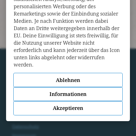
erneut hierher
personalisierten Werbung oder des
Versuche es später noch einmal
Remarketings sowie der Einbindung sozialer
Medien. Je nach Funktion werden dabei
Fehler 404: Inhalt nicht gefunden
Daten an Dritte weitergegeben innerhalb der
EU. Deine Einwilligung ist stets freiwillig, für
die Nutzung unserer Website nicht
erforderlich und kann jederzeit über das Icon
unten links abgelehnt oder widerrufen
werden.
Ablehnen
Informationen
Saarstraße 40
73431 Aalen
Akzeptieren
Cookies
Datenschutz
Impressum